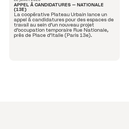
APPEL À CANDIDATURES – NATIONALE
22
(13E)
La coopérative Plateau Urbain lance un
A
J
appel à candidatures pour des espaces de
D
travail au sein d’un nouveau projet
l
d’occupation temporaire Rue Nationale,
re
près de Place d’Italie (Paris 13e).
!