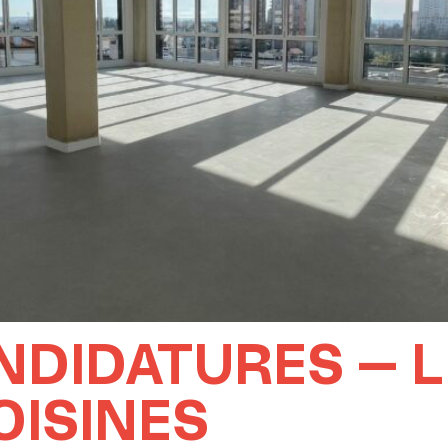
NDIDATURES – 
OISINES