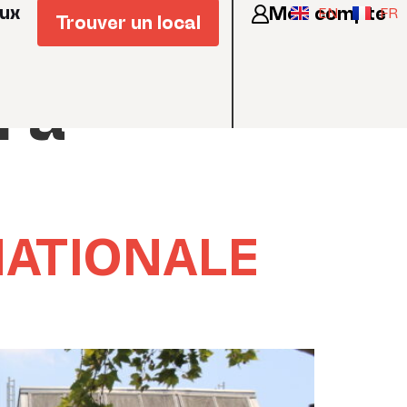
eux
Mon compte
EN
FR
Trouver un local
 à
NATIONALE