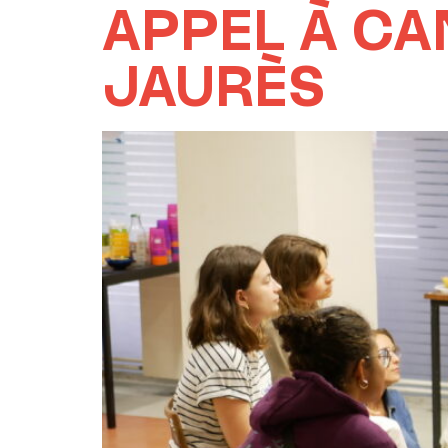
APPEL À CA
JAURÈS