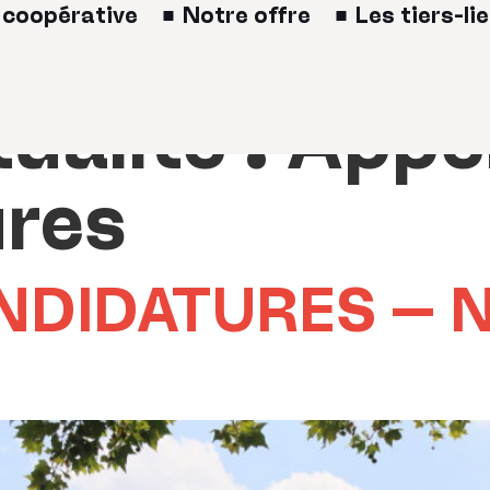
 coopérative
Notre offre
Les tiers-li
ualité :
Appel
ures
NDIDATURES – 