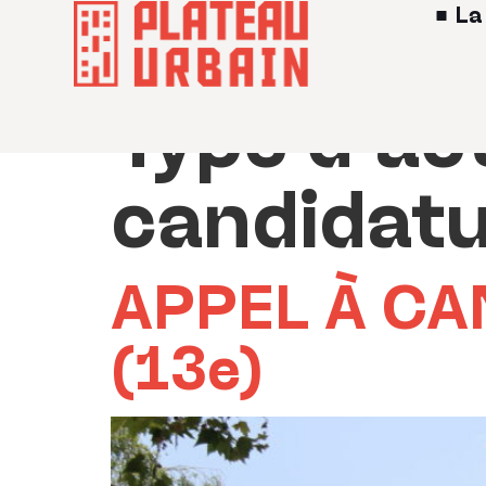
La
Type d'act
candidat
APPEL À CA
(13e)