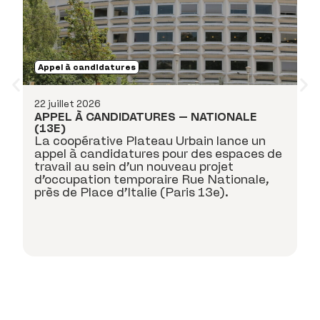
Appel à candidatures
A
22 juillet 2026
APPEL À CANDIDATURES – NATIONALE
17
(13E)
La coopérative Plateau Urbain lance un
A
P
appel à candidatures pour des espaces de
c
travail au sein d’un nouveau projet
bu
d’occupation temporaire Rue Nationale,
Se
près de Place d’Italie (Paris 13e).