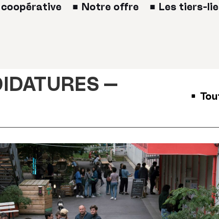
 coopérative
Notre offre
Les tiers-li
DIDATURES –
Tou
■