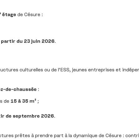
ᵉ étage
de Césure :
 partir du 23 juin 2026
.
ructures culturelles ou de l’ESS, jeunes entreprises et indép
ez-de-chaussée
:
rs de
15 à 35 m²
;
tir de septembre 2026
.
tures prêtes à prendre part à la dynamique de Césure : contrib