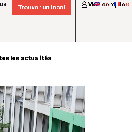
eux
Mon compte
EN
FR
Trouver un local
tes les actualités