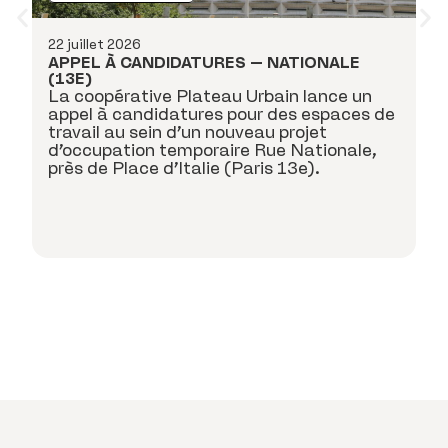
A
22 juillet 2026
APPEL À CANDIDATURES – NATIONALE
22
(13E)
La coopérative Plateau Urbain lance un
A
J
appel à candidatures pour des espaces de
D
travail au sein d’un nouveau projet
l
d’occupation temporaire Rue Nationale,
re
près de Place d’Italie (Paris 13e).
!