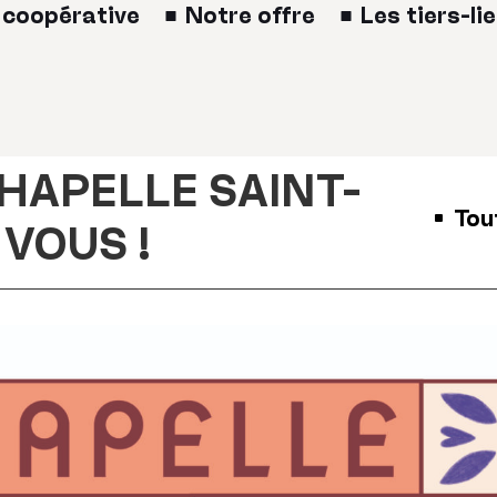
 coopérative
Notre offre
Les tiers-li
CHAPELLE SAINT-
Tou
■
 VOUS !