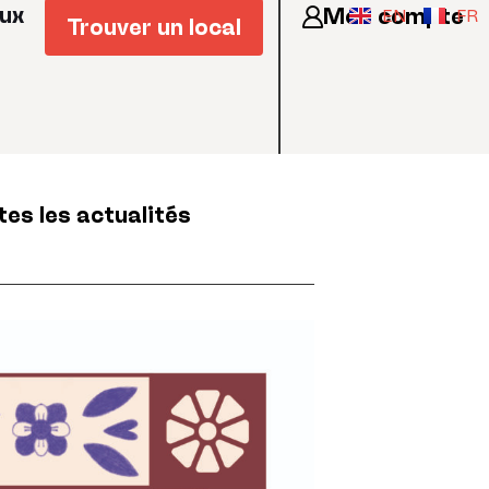
eux
Mon compte
EN
FR
Trouver un local
tes les actualités