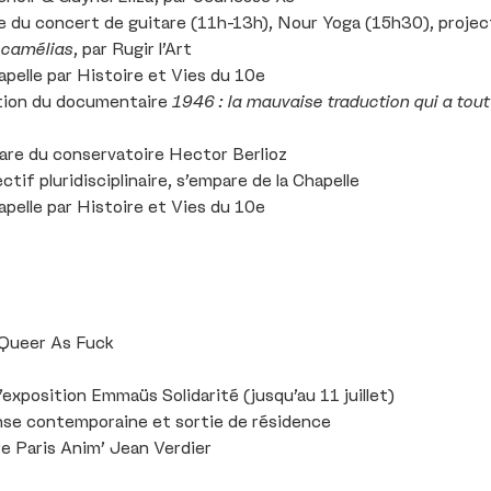
 du concert de guitare (11h-13h), Nour Yoga (15h30), project
 camélias
, par Rugir l’Art
apelle par Histoire et Vies du 10e
ction du documentaire
1946 : la mauvaise traduction qui a tou
are du conservatoire Hector Berlioz
tif pluridisciplinaire, s’empare de la Chapelle
apelle par Histoire et Vies du 10e
 Queer As Fuck
exposition Emmaüs Solidarité (jusqu’au 11 juillet)
anse contemporaine et sortie de résidence
e Paris Anim’ Jean Verdier