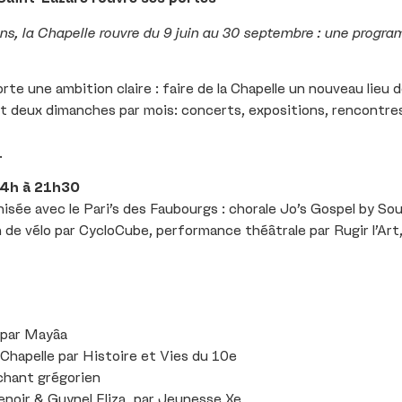
ns, la Chapelle rouvre du 9 juin au 30 septembre : une progra
rte une ambition claire : faire de la Chapelle un nouveau lieu d
t deux dimanches par mois: concerts, expositions, rencontres,
.
14h à 21h30
isée avec le Pari’s des Faubourgs : chorale Jo’s Gospel by So
n de vélo par CycloCube, performance théâtrale par Rugir l’Art
 par Mayâa
 Chapelle par Histoire et Vies du 10e
chant grégorien
noir & Guynel Eliza, par Jeunesse Xe