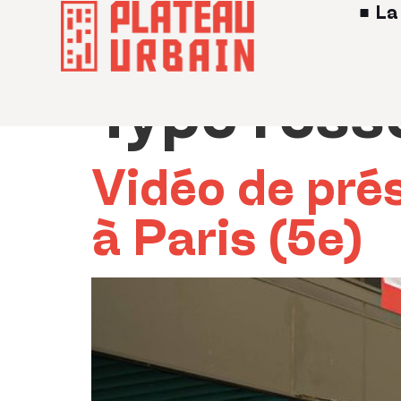
La
Type ress
Vidéo de pré
à Paris (5e)