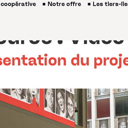
 coopérative
Notre offre
Les tiers-li
ource :
Vidéo
sentation du proj