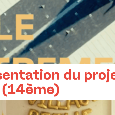
entation du proje
s (14ème)