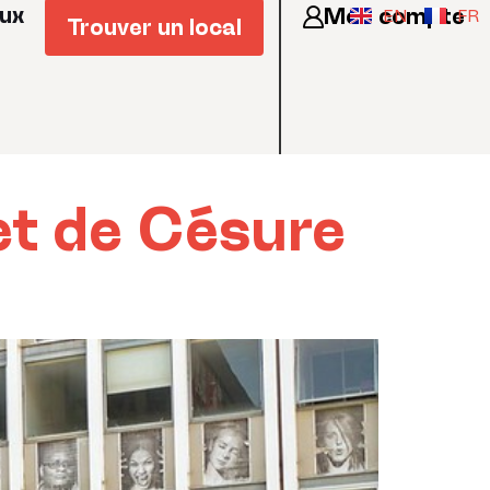
eux
Mon compte
EN
FR
Trouver un local
et de Césure