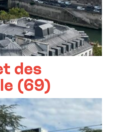
et des
le (69)