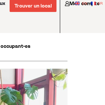
eux
Mon compte
EN
FR
Trouver un local
 occupant·es